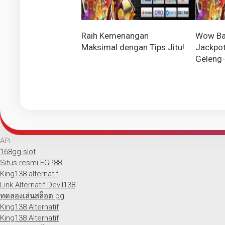
Raih Kemenangan
Wow Ba
Maksimal dengan Tips Jitu!
Jackpot
Geleng-
APi
168gg slot
Situs resmi EGP88
King138 alternatif
Link Alternatif Devil138
ทดลองเล่นสล็อต pg
King138 Alternatif
King138 Alternatif