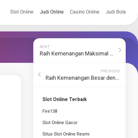
Slot Online
Judi Online
Casino Online
Judi Bola
NEXT
Raih Kemenangan Maksimal dengan Tips Ini!
PREVIOUS
Raih Kemenangan Besar dengan Strategi Slot Online yang Ampuh!
Slot Online Terbaik
Fire138
Slot Online Gacor
Situs Slot Online Resmi