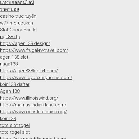
แทงบอลออนไลน์
ราคาบอล
casino trực tuyến
w77 merupakan
Slot Gacor Hari Ini
pg138 rtp
https://agen138.design/
https://www.frugal-rv-travel.com/
agen 138 slot
naga138
https://agen338login4.com/
https://www.toyboxtinyhome.com/
koin138 daftar
Agen 138
https://www.illinoiswind.org/
https://mamas-indian-land.com/
https://www.constitutioninn.org/
koin138
toto slot togel
toto togel slot