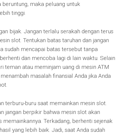
a beruntung, maka peluang untuk
bih tinggi.
gan bijak. Jangan terlalu serakah dengan terus
in slot. Tentukan batas taruhan dan jangan
da sudah mencapai batas tersebut tanpa
erhenti dan mencoba lagi di lain waktu. Selain
dari teman atau meminjam uang di mesin ATM
an menambah masalah finansial Anda jika Anda
ot.
gan terburu-buru saat memainkan mesin slot.
n jangan berpikir bahwa mesin slot akan
s memainkannya. Terkadang, berhenti sejenak
asil yang lebih baik. Jadi, saat Anda sudah