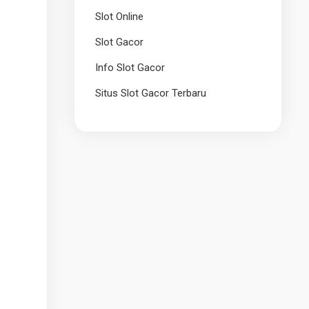
Slot Online
Slot Gacor
Info Slot Gacor
Situs Slot Gacor Terbaru