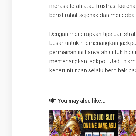
merasa lelah atau frustrasi karen
beristirahat sejenak dan mencoba l
Dengan menerapkan tips dan strate
besar untuk memenangkan jackpot 
permainan ini hanyalah untuk hib
memenangkan jackpot. Jadi, nikma
keberuntungan selalu berpihak p
You may also like...