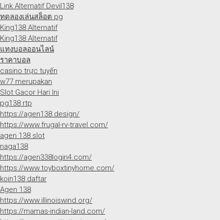
Link Alternatif Devil138
ทดลองเล่นสล็อต pg
King138 Alternatif
King138 Alternatif
แทงบอลออนไลน์
ราคาบอล
casino trực tuyến
w77 merupakan
Slot Gacor Hari Ini
pg138 rtp
https://agen138.design/
https://www.frugal-rv-travel.com/
agen 138 slot
naga138
https://agen338login4.com/
https://www.toyboxtinyhome.com/
koin138 daftar
Agen 138
https://www.illinoiswind.org/
https://mamas-indian-land.com/