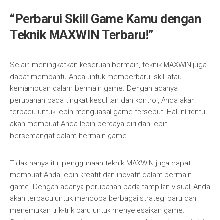
“Perbarui Skill Game Kamu dengan
Teknik MAXWIN Terbaru!”
Selain meningkatkan keseruan bermain, teknik MAXWIN juga
dapat membantu Anda untuk memperbarui skill atau
kemampuan dalam bermain game. Dengan adanya
perubahan pada tingkat kesulitan dan kontrol, Anda akan
terpacu untuk lebih menguasai game tersebut. Hal ini tentu
akan membuat Anda lebih percaya diri dan lebih
bersemangat dalam bermain game.
Tidak hanya itu, penggunaan teknik MAXWIN juga dapat
membuat Anda lebih kreatif dan inovatif dalam bermain
game. Dengan adanya perubahan pada tampilan visual, Anda
akan terpacu untuk mencoba berbagai strategi baru dan
menemukan trik-trik baru untuk menyelesaikan game.