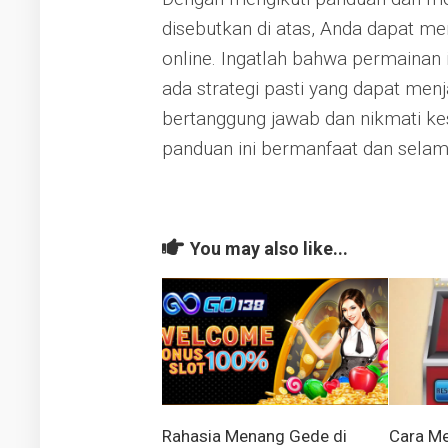
disebutkan di atas, Anda dapat 
online. Ingatlah bahwa permainan 
ada strategi pasti yang dapat me
bertanggung jawab dan nikmati ke
panduan ini bermanfaat dan sela
You may also like...
Rahasia Menang Gede di
Cara Me