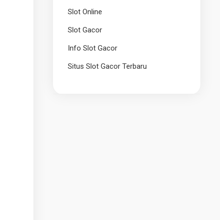
Slot Online
Slot Gacor
Info Slot Gacor
Situs Slot Gacor Terbaru