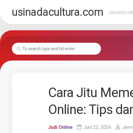
Skip
usinadacultura.com
to
usinadacul
content
Cara Jitu Mem
Online: Tips da
Judi Online
Juni 22, 2026
Jere