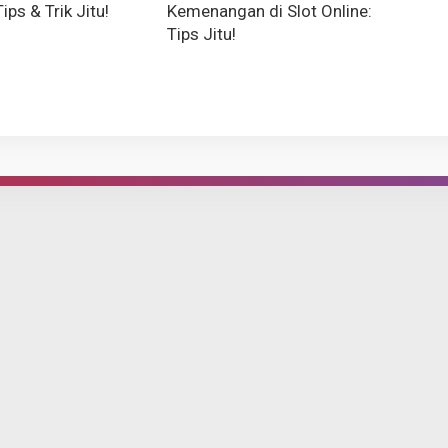
ps & Trik Jitu!
Kemenangan di Slot Online:
Tips Jitu!