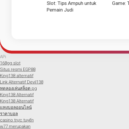
Slot: Tips Ampuh untuk
Game: Ti
Pemain Judi
APi
168gg slot
Situs resmi EGP88
King138 alternatif
Link Alternatif Devil138
ทดลองเล่นสล็อต pg
King138 Alternatif
King138 Alternatif
แทงบอลออนไลน์
ราคาบอล
casino trực tuyến
w77 merupakan