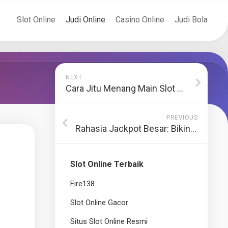
Slot Online
Judi Online
Casino Online
Judi Bola
NEXT
Cara Jitu Menang Main Slot Online: Tips and Tricks!
PREVIOUS
Rahasia Jackpot Besar: Bikin Kaya Dalam Sekejap!
Slot Online Terbaik
Fire138
Slot Online Gacor
Situs Slot Online Resmi