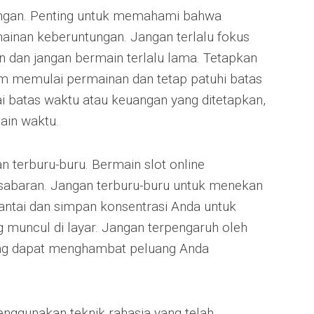
angan. Penting untuk memahami bahwa
mainan keberuntungan. Jangan terlalu fokus
 dan jangan bermain terlalu lama. Tetapkan
m memulai permainan dan tetap patuhi batas
i batas waktu atau keuangan yang ditetapkan,
lain waktu.
an terburu-buru. Bermain slot online
abaran. Jangan terburu-buru untuk menekan
antai dan simpan konsentrasi Anda untuk
muncul di layar. Jangan terpengaruh oleh
ang dapat menghambat peluang Anda
nggunakan teknik rahasia yang telah