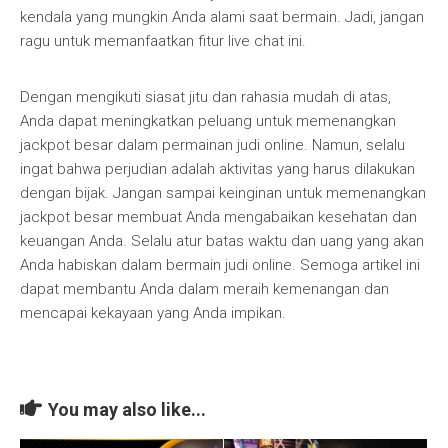
kendala yang mungkin Anda alami saat bermain. Jadi, jangan
ragu untuk memanfaatkan fitur live chat ini.
Dengan mengikuti siasat jitu dan rahasia mudah di atas,
Anda dapat meningkatkan peluang untuk memenangkan
jackpot besar dalam permainan judi online. Namun, selalu
ingat bahwa perjudian adalah aktivitas yang harus dilakukan
dengan bijak. Jangan sampai keinginan untuk memenangkan
jackpot besar membuat Anda mengabaikan kesehatan dan
keuangan Anda. Selalu atur batas waktu dan uang yang akan
Anda habiskan dalam bermain judi online. Semoga artikel ini
dapat membantu Anda dalam meraih kemenangan dan
mencapai kekayaan yang Anda impikan.
You may also like...