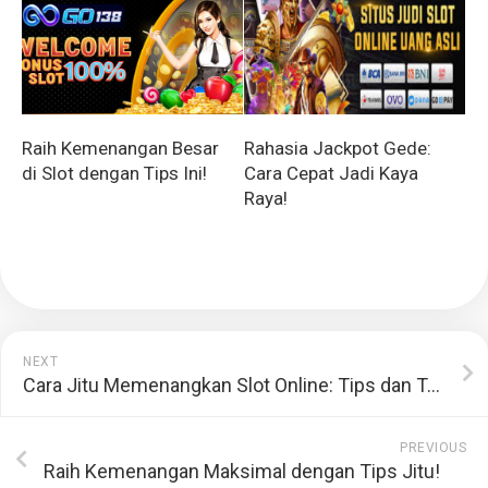
Raih Kemenangan Besar
Rahasia Jackpot Gede:
di Slot dengan Tips Ini!
Cara Cepat Jadi Kaya
Raya!
NEXT
Cara Jitu Memenangkan Slot Online: Tips dan Triknya!
PREVIOUS
Raih Kemenangan Maksimal dengan Tips Jitu!